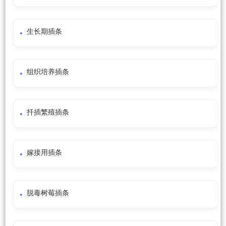
生长期插条
组织培养插条
扦插繁殖插条
嫁接用插条
脱毒树莓插条