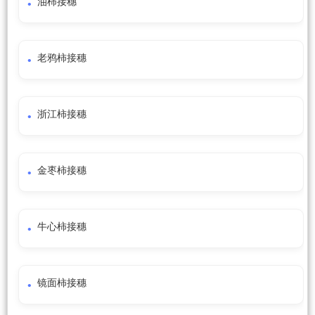
油柿接穗
老鸦柿接穗
浙江柿接穗
金枣柿接穗
牛心柿接穗
镜面柿接穗