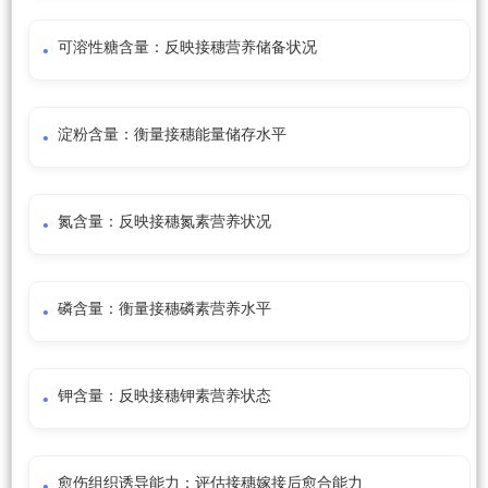
可溶性糖含量：反映接穗营养储备状况
淀粉含量：衡量接穗能量储存水平
氮含量：反映接穗氮素营养状况
磷含量：衡量接穗磷素营养水平
钾含量：反映接穗钾素营养状态
愈伤组织诱导能力：评估接穗嫁接后愈合能力