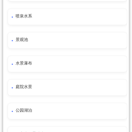
喷泉水系
景观池
水景瀑布
庭院水景
公园湖泊