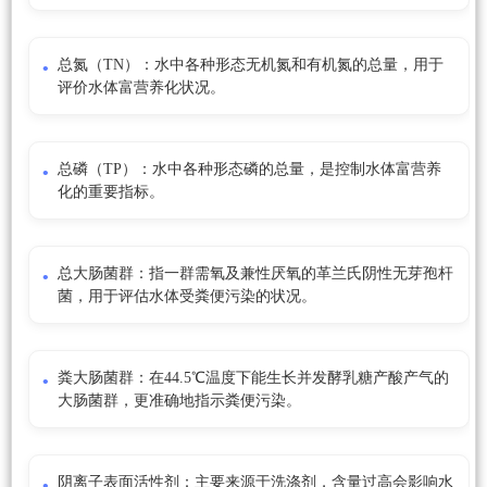
总氮（TN）：水中各种形态无机氮和有机氮的总量，用于
评价水体富营养化状况。
总磷（TP）：水中各种形态磷的总量，是控制水体富营养
化的重要指标。
总大肠菌群：指一群需氧及兼性厌氧的革兰氏阴性无芽孢杆
菌，用于评估水体受粪便污染的状况。
粪大肠菌群：在44.5℃温度下能生长并发酵乳糖产酸产气的
大肠菌群，更准确地指示粪便污染。
阴离子表面活性剂：主要来源于洗涤剂，含量过高会影响水