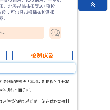
供硬枝插条、嫩枝插条、半木质
、北美越橘插条等20+项检
测资质，可出具越橘插条检测报
案。
...
检测仪器
直接影响繁殖成活率和后期植株的生长状
标等进行全面分析。
效评估插条的繁殖价值，筛选优良繁殖材