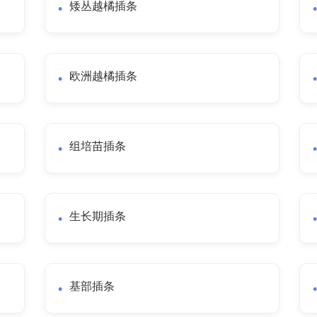
矮丛越橘插条
欧洲越橘插条
组培苗插条
生长期插条
基部插条