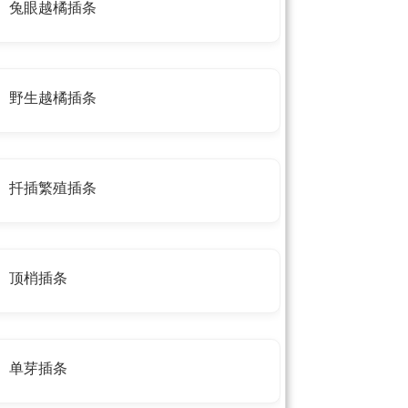
兔眼越橘插条
野生越橘插条
扦插繁殖插条
顶梢插条
单芽插条