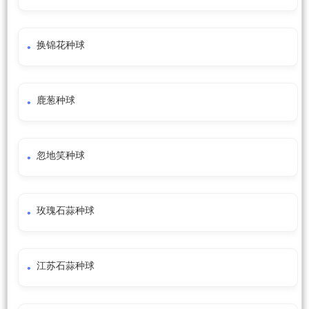
换锦花种球
鹿葱种球
忽地笑种球
玫瑰石蒜种球
江苏石蒜种球