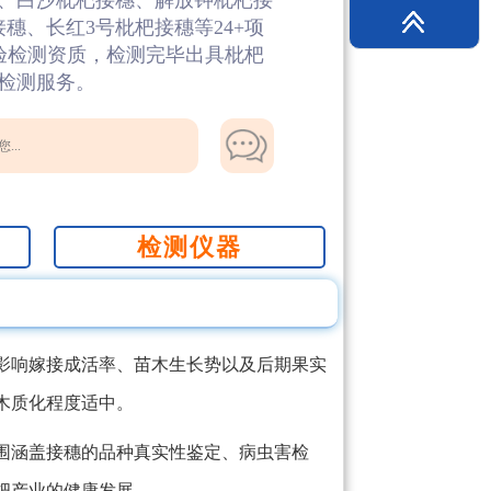
、白沙枇杷接穗、解放钟枇杷接
穗、长红3号枇杷接穗等24+项
检验检测资质，检测完毕出具枇杷
检测服务。
...
检测仪器
影响嫁接成活率、苗木生长势以及后期果实
木质化程度适中。
围涵盖接穗的品种真实性鉴定、病虫害检
杷产业的健康发展。