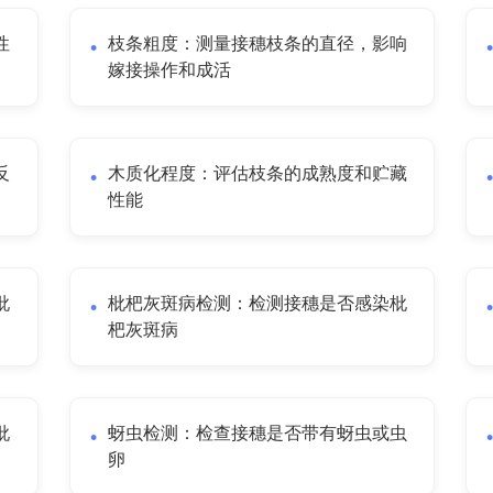
性
枝条粗度：测量接穗枝条的直径，影响
嫁接操作和成活
反
木质化程度：评估枝条的成熟度和贮藏
性能
枇
枇杷灰斑病检测：检测接穗是否感染枇
杷灰斑病
枇
蚜虫检测：检查接穗是否带有蚜虫或虫
卵