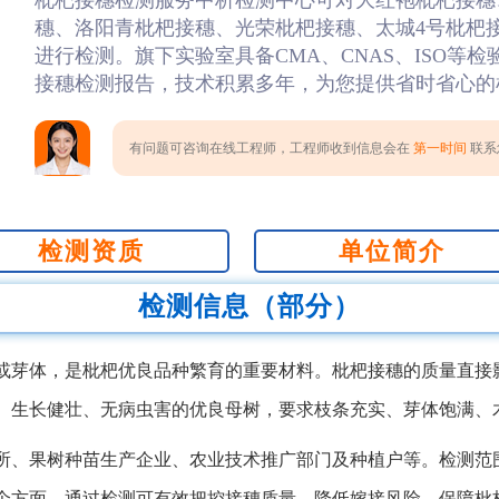
枇杷接穗检测服务中析检测中心可对大红袍枇杷接穗
穗、洛阳青枇杷接穗、光荣枇杷接穗、太城4号枇杷接
进行检测。旗下实验室具备CMA、CNAS、ISO等
接穗检测报告，技术积累多年，为您提供省时省心的
有问题可咨询在线工程师，工程师收到信息会在
第一时间
联系您
检测资质
单位简介
检测信息（部分）
或芽体，是枇杷优良品种繁育的重要材料。枇杷接穗的质量直接
、生长健壮、无病虫害的优良母树，要求枝条充实、芽体饱满、
所、果树种苗生产企业、农业技术推广部门及种植户等。检测范
个方面。通过检测可有效把控接穗质量，降低嫁接风险，保障枇