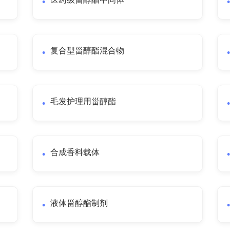
复合型甾醇酯混合物
毛发护理用甾醇酯
合成香料载体
液体甾醇酯制剂