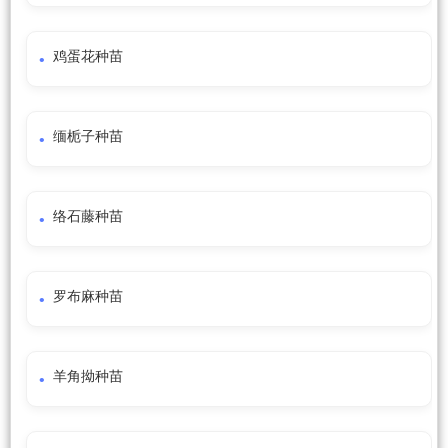
鸡蛋花种苗
缅栀子种苗
络石藤种苗
罗布麻种苗
羊角拗种苗