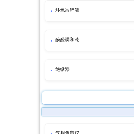
环氧富锌漆
酚醛调和漆
绝缘漆
气相色谱仪