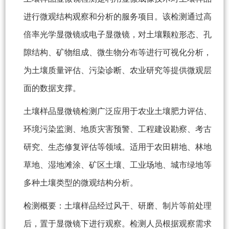
进行微观结构观察和分析的服务项目。该检测通过高
倍率光学显微镜或电子显微镜，对土壤颗粒形态、孔
隙结构、矿物组成、微生物分布等进行可视化分析，
为土壤质量评估、污染诊断、农业研究等提供微观层
面的数据支撑。
土壤样品显微镜检测广泛应用于农业土壤肥力评估、
环境污染监测、地质灾害预警、工程建设勘察、考古
研究、生态修复评估等领域。适用于农田耕地、林地
草地、湿地滩涂、矿区土壤、工业场地、城市绿地等
多种土壤类型的微观结构分析。
检测概要：土壤样品经过风干、研磨、制片等前处理
后，置于显微镜下进行观察。检测人员根据观察需求