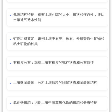
孔隙结构特征：观察土壤孔隙的大小、形状和连通性，评估
土壤通气透水性能
矿物组成鉴定：识别土壤中石英、长石、云母等原生矿物和
粘土矿物的种类
有机质分布：观察土壤有机质的赋存状态和分布特征
土壤微团聚体：分析土壤颗粒的团聚状态和团聚体结构
氧化铁形态：识别土壤中游离氧化铁的形态和分布特征