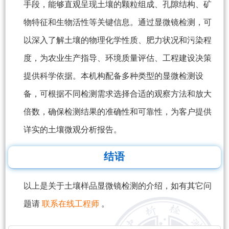
手段，能够直观呈现土壤的颗粒组成、孔隙结构、矿
物特征和生物活性等关键信息。通过显微镜检测，可
以深入了解土壤的物理化学性质、肥力状况和污染程
度，为农业生产指导、环境质量评估、工程建设决策
提供科学依据。本机构配备多种类型的显微检测设
备，可根据不同检测需求选择合适的观察方法和放大
倍数，确保检测结果的准确性和可靠性，为客户提供
详实的土壤微观分析报告。
结语
以上是关于土壤样品显微镜检测的介绍，如有其它问
题请
联系在线工程师
。