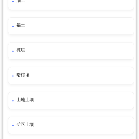
潮土
褐土
棕壤
暗棕壤
山地土壤
矿区土壤