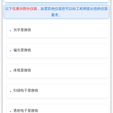
以下
仅展示部分仪器
，如需其他仪器您可以给工程师提出您的仪器
要求。
光学显微镜
偏光显微镜
体视显微镜
扫描电子显微镜
透射电子显微镜