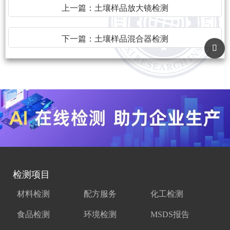
上一篇：
土壤样品放大镜检测
下一篇：
土壤样品混合器检测
检测项目
材料检测
配方服务
化工检测
食品检测
环境检测
MSDS报告