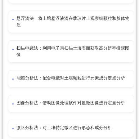
悬浮滴法：将土壤悬浮液滴在载玻片上观察细颗粒和胶体物
质
扫描电镜法：利用电子束扫描土壤表面获取高分辨率微观图
像
能谱分析法：配合电镜对土壤颗粒进行元素成分定点分析
图像分析法：借助图像处理软件对显微图像进行定量分析
微区分析法：对土壤特定微区进行形态和成分分析