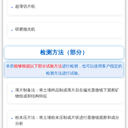
超薄切片机
研磨抛光机
检测方法（部分）
本所
能够根据以下部分试验方法
进行检测，也可以使用客户指定的
检测方法进行试验。
薄片制备法：将土壤样品制成薄片后在偏光显微镜下观察矿
物组成和结构特征
粉末压片法：将土壤粉末压制成片状进行显微镜观察和成分
分析