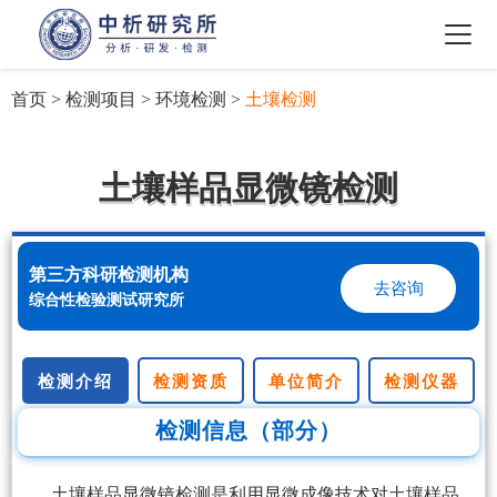
首页
>
检测项目
>
环境检测
>
土壤检测
土壤样品显微镜检测
第三方科研检测机构
去咨询
综合性检验测试研究所
检测介绍
检测资质
单位简介
检测仪器
检测信息（部分）
土壤样品显微镜检测是利用显微成像技术对土壤样品