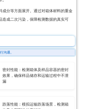
料成分等方面展开。通过对箱体材料的重金
品造成二次污染，保障检测数据的真实可
行沟通。
密封性能：检测箱体及样品容器的密封
效果，确保样品储存和运输过程中不泄
漏
跌落性能：模拟运输跌落场景，检测箱