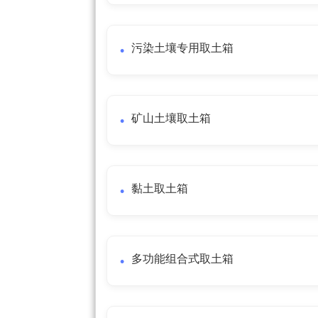
污染土壤专用取土箱
矿山土壤取土箱
黏土取土箱
多功能组合式取土箱