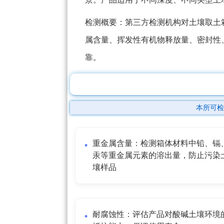
检测概要：第三方检测机构对土壤取土
属含量、挥发性有机物释放量、密封性
靠。
本所可检
重金属含量：检测箱体材料中铅、镉
汞等重金属元素的溶出量，防止污染
壤样品
耐腐蚀性：评估产品对酸碱土壤环境