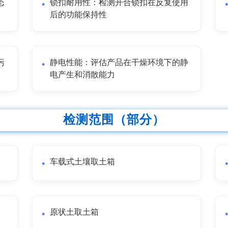
态
锁扣耐用性：检测开合锁扣在反复使用
后的功能保持性
污
静电性能：评估产品在干燥环境下的静
电产生和消散能力
检测范围（部分）
车载式土壤取土箱
原状土取土箱