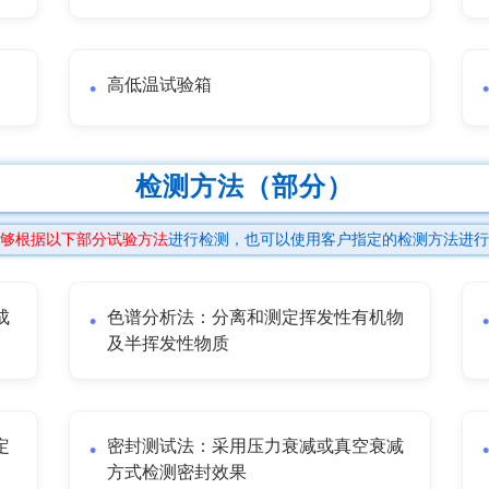
高低温试验箱
检测方法（部分）
够根据以下部分试验方法
进行检测，也可以使用客户指定的检测方法进行
成
色谱分析法：分离和测定挥发性有机物
及半挥发性物质
定
密封测试法：采用压力衰减或真空衰减
方式检测密封效果