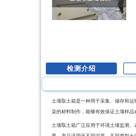
检测介绍
土壤取土箱是一种用于采集、储存和运
染的材料制作，能够有效保证土壤样品
土壤取土箱广泛应用于环境土壤监测、
景。产品适用于不同深度、不同类型土