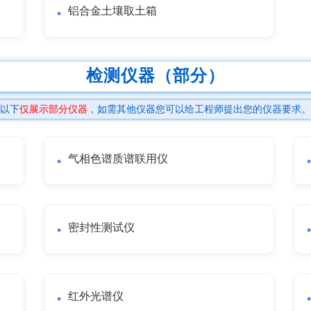
铝合金土壤取土箱
检测仪器（部分）
以下
仅展示部分仪器
，如需其他仪器您可以给工程师提出您的仪器要求。
气相色谱质谱联用仪
密封性测试仪
红外光谱仪