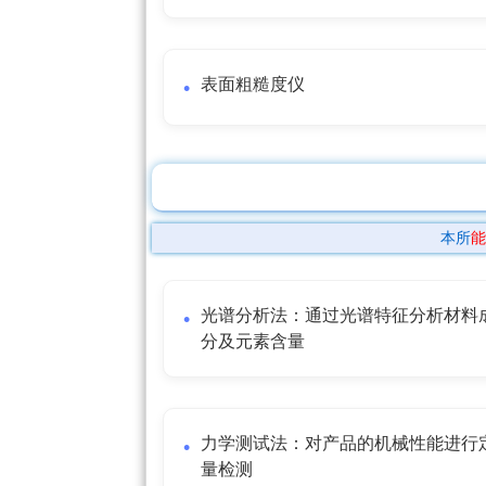
表面粗糙度仪
本所
能
光谱分析法：通过光谱特征分析材料
分及元素含量
力学测试法：对产品的机械性能进行
量检测