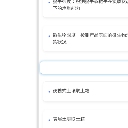
提手强度：检测提手或把手在负载状
下的承重能力
微生物限度：检测产品表面的微生物
染状况
便携式土壤取土箱
表层土壤取土箱