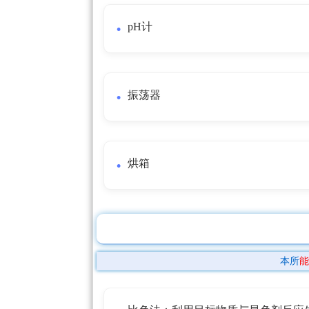
pH计
振荡器
烘箱
本所
能