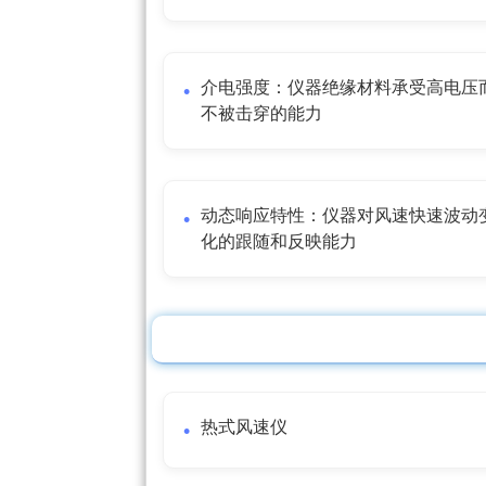
介电强度：仪器绝缘材料承受高电压
不被击穿的能力
动态响应特性：仪器对风速快速波动
化的跟随和反映能力
热式风速仪