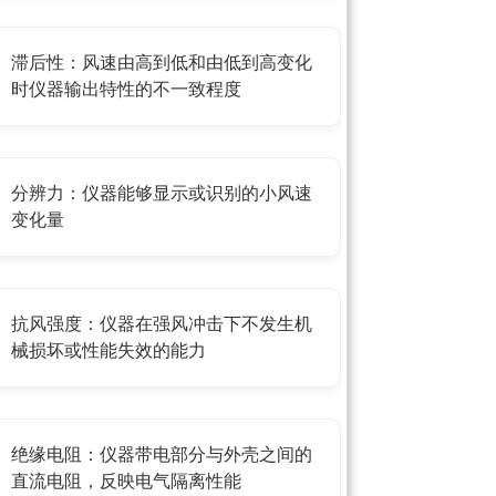
滞后性：风速由高到低和由低到高变化
时仪器输出特性的不一致程度
分辨力：仪器能够显示或识别的小风速
变化量
抗风强度：仪器在强风冲击下不发生机
械损坏或性能失效的能力
绝缘电阻：仪器带电部分与外壳之间的
直流电阻，反映电气隔离性能