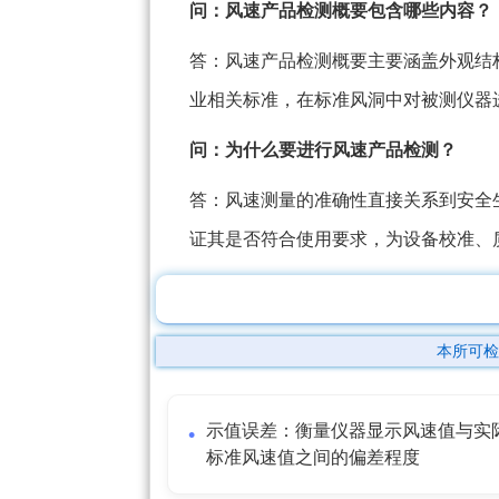
问：风速产品检测概要包含哪些内容？
答：风速产品检测概要主要涵盖外观结
业相关标准，在标准风洞中对被测仪器
问：为什么要进行风速产品检测？
答：风速测量的准确性直接关系到安全
证其是否符合使用要求，为设备校准、
本所可检
示值误差：衡量仪器显示风速值与实
标准风速值之间的偏差程度