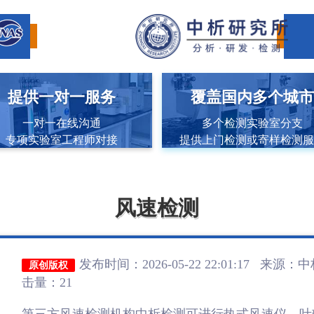
提供一对一服务
覆盖国内多个城
一对一在线沟通
多个检测实验室分支
专项实验室工程师对接
提供上门检测或寄样检测
风速检测
发布时间：2026-05-22 22:01:17 来源：
中
原创版权
击量：21