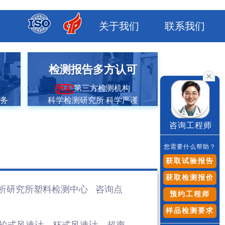
关于我们
联系我们
市
检测报告多方认可
第三方检测机构
服务
科学检测研究所 科学严谨
咨询工程师
您需要什么帮助？
获取试验报告
获取检测报价
析研究所塑料检测
中心 咨询点
预约工程师
样品检测要求