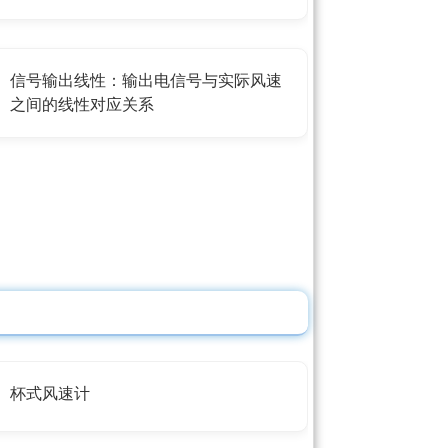
信号输出线性：输出电信号与实际风速
之间的线性对应关系
杯式风速计