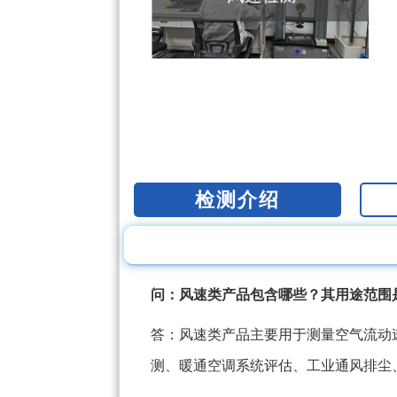
检测介绍
问：风速类产品包含哪些？其用途范围
答：风速类产品主要用于测量空气流动
测、暖通空调系统评估、工业通风排尘