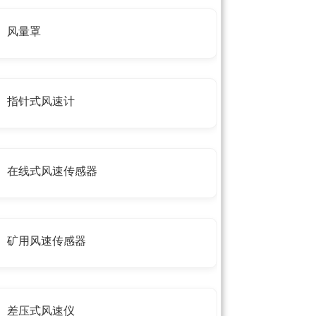
风量罩
指针式风速计
在线式风速传感器
矿用风速传感器
差压式风速仪