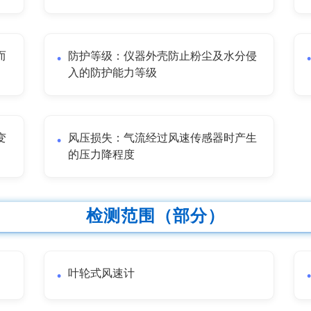
而
防护等级：仪器外壳防止粉尘及水分侵
入的防护能力等级
变
风压损失：气流经过风速传感器时产生
的压力降程度
检测范围（部分）
叶轮式风速计