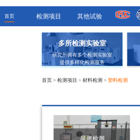
检测项目
其他试验
首页
多所检测实验室
研究所拥有多个检测实验室
提供多样化检测服务
首页
>
检测项目
>
材料检测
>
塑料检测