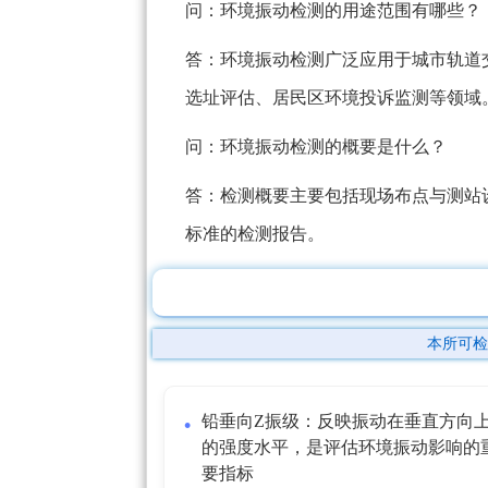
问：环境振动检测的用途范围有哪些？
答：环境振动检测广泛应用于城市轨道
选址评估、居民区环境投诉监测等领域
问：环境振动检测的概要是什么？
答：检测概要主要包括现场布点与测站
标准的检测报告。
本所可检
铅垂向Z振级：反映振动在垂直方向
的强度水平，是评估环境振动影响的
要指标