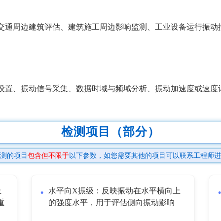
交通周边建筑评估、建筑施工周边影响监测、工业设备运行振动
。
设置、振动信号采集、数据时域与频域分析、振动加速度或速度
检测项目（部分）
测的项目
包含但不限于
以下参数，如您需要其他的项目可以联系工程师进
上
水平向X振级：反映振动在水平横向上
重
的强度水平，用于评估侧向振动影响