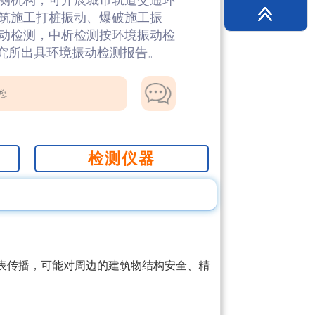
测机构，可开展城市轨道交通环
筑施工打桩振动、爆破施工振
动检测，中析检测按环境振动检
研究所出具环境振动检测报告。
...
检测仪器
表传播，可能对周边的建筑物结构安全、精