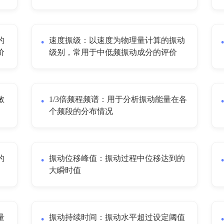
的
速度振级：以速度为物理量计算的振动
价
级别，常用于中低频振动成分的评价
敏
1/3倍频程频谱：用于分析振动能量在各
个频段的分布情况
的
振动位移峰值：振动过程中位移达到的
大瞬时值
量
振动持续时间：振动水平超过设定阈值