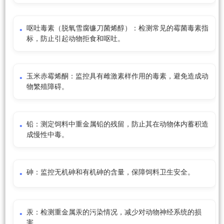
呕吐毒素（脱氧雪腐镰刀菌烯醇）：检测常见的霉菌毒素指
标，防止引起动物拒食和呕吐。
玉米赤霉烯酮：监控具有雌激素样作用的毒素，避免造成动
物繁殖障碍。
铅：测定饲料中重金属铅的残留，防止其在动物体内蓄积造
成慢性中毒。
砷：监控无机砷和有机砷的含量，保障饲料卫生安全。
汞：检测重金属汞的污染情况，减少对动物神经系统的损
害。