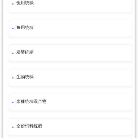
兔用统糠
鱼用统糠
发酵统糠
生物统糠
米糠统糠混合物
全价饲料统糠