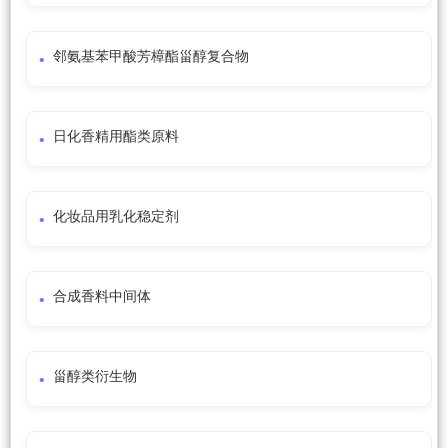
邻氨基苯甲酸芳樟酯甾醇复合物
日化香精用酯类原料
化妆品用乳化稳定剂
合成香料中间体
甾醇类衍生物