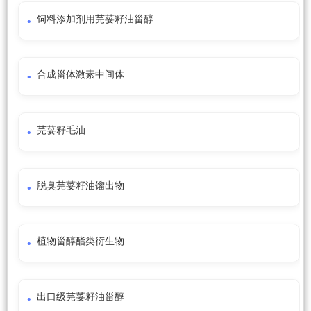
饲料添加剂用芫荽籽油甾醇
合成甾体激素中间体
芫荽籽毛油
脱臭芫荽籽油馏出物
植物甾醇酯类衍生物
出口级芫荽籽油甾醇