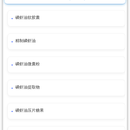
磷虾油软胶囊
精制磷虾油
磷虾油微囊粉
磷虾油提取物
磷虾油压片糖果