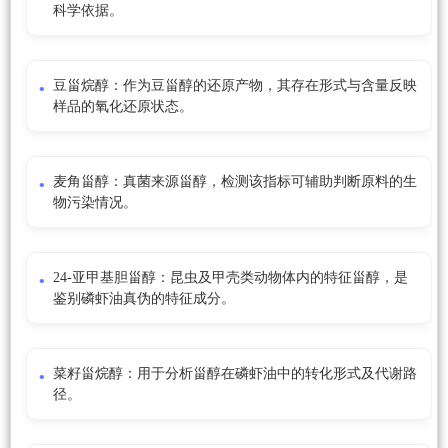
科学依据。
豆甾烷醇：作为豆甾醇的还原产物，其存在形式与含量反映
样品的氧化还原状态。
麦角甾醇：真菌来源甾醇，检测该指标可辅助判断原料的生
物污染情况。
24-亚甲基胆甾醇：昆虫及甲壳类动物体内的特征甾醇，是
鉴别磷虾油真伪的特征成分。
菜籽甾烷醇：用于分析甾醇在磷虾油中的转化形式及代谢路
径。