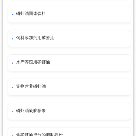
磷虾油固体饮料
饲料添加剂用磷虾油
水产养殖用磷虾油
宠物营养磷虾油
磷虾油凝胶糖果
含磷虾油成分的调制乳粉