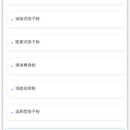
涂抹式痱子粉
喷雾式痱子粉
液体爽身粉
强效祛痱粉
温和型痱子粉