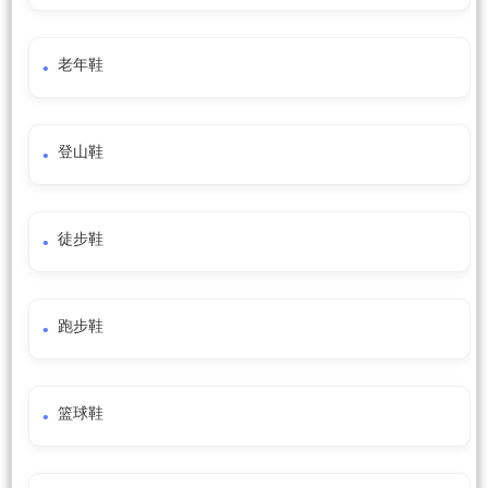
老年鞋
登山鞋
徒步鞋
跑步鞋
篮球鞋