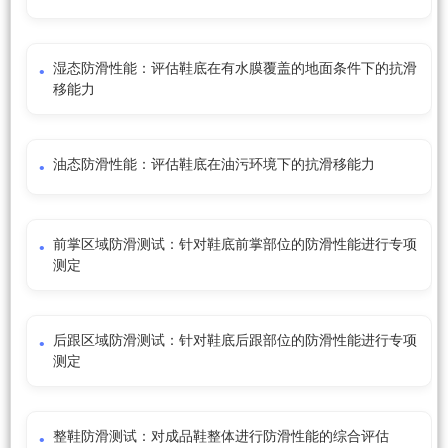
湿态防滑性能：评估鞋底在有水膜覆盖的地面条件下的抗滑
移能力
油态防滑性能：评估鞋底在油污环境下的抗滑移能力
前掌区域防滑测试：针对鞋底前掌部位的防滑性能进行专项
测定
后跟区域防滑测试：针对鞋底后跟部位的防滑性能进行专项
测定
整鞋防滑测试：对成品鞋整体进行防滑性能的综合评估