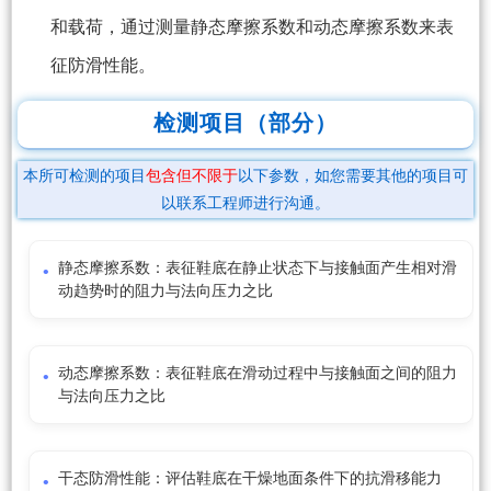
和载荷，通过测量静态摩擦系数和动态摩擦系数来表
征防滑性能。
检测项目（部分）
本所可检测的项目
包含但不限于
以下参数，如您需要其他的项目可
以联系工程师进行沟通。
静态摩擦系数：表征鞋底在静止状态下与接触面产生相对滑
动趋势时的阻力与法向压力之比
动态摩擦系数：表征鞋底在滑动过程中与接触面之间的阻力
与法向压力之比
干态防滑性能：评估鞋底在干燥地面条件下的抗滑移能力