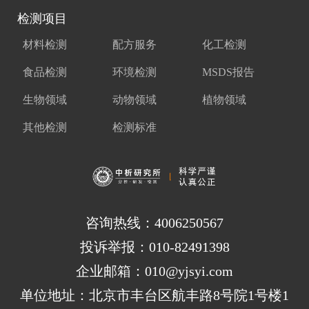
检测项目
材料检测
配方服务
化工检测
食品检测
环境检测
MSDS报告
生物领域
动物领域
植物领域
其他检测
检测标准
咨询热线：4006250567
投诉举报：010-82491398
企业邮箱：010@yjsyi.com
单位地址：北京市丰台区航丰路8号院1号楼1