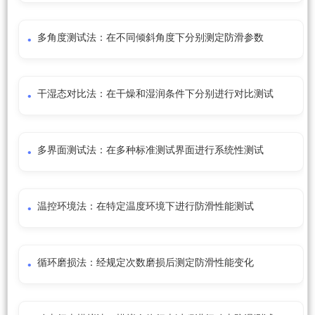
多角度测试法：在不同倾斜角度下分别测定防滑参数
干湿态对比法：在干燥和湿润条件下分别进行对比测试
多界面测试法：在多种标准测试界面进行系统性测试
温控环境法：在特定温度环境下进行防滑性能测试
循环磨损法：经规定次数磨损后测定防滑性能变化