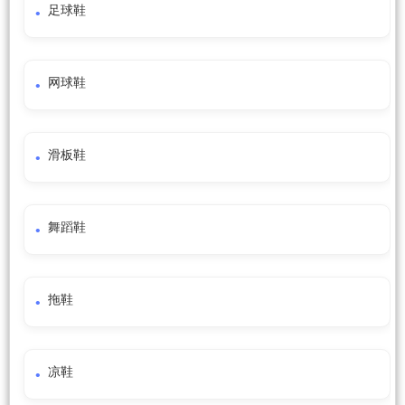
足球鞋
网球鞋
滑板鞋
舞蹈鞋
拖鞋
凉鞋