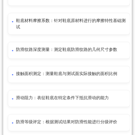
鞋底材料摩擦系数：针对鞋底原材料进行的摩擦特性基础测
试
防滑纹路深度测量：测定鞋底防滑纹路的几何尺寸参数
接触面积测定：测量鞋底与测试面实际接触的面积比例
滑动阻力：表征鞋底在特定条件下抵抗滑动的能力
防滑等级评定：根据测试结果对防滑性能进行分级评价