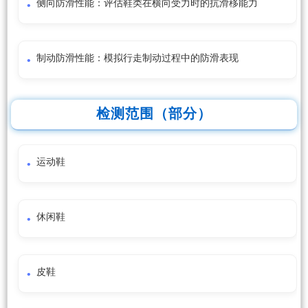
侧向防滑性能：评估鞋类在横向受力时的抗滑移能力
制动防滑性能：模拟行走制动过程中的防滑表现
检测范围（部分）
运动鞋
休闲鞋
皮鞋