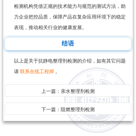
检测机构凭借正规的技术能力与规范的测试方法，助
力企业把控品质，保障产品在复杂应用环境下的稳定
表现，推动相关行业的健康发展。
结语
以上是关于抗静电整理剂检测的介绍，如有其它问题
请
联系在线工程师
。
上一篇：
亲水整理剂检测
下一篇：
阻燃整理剂检测