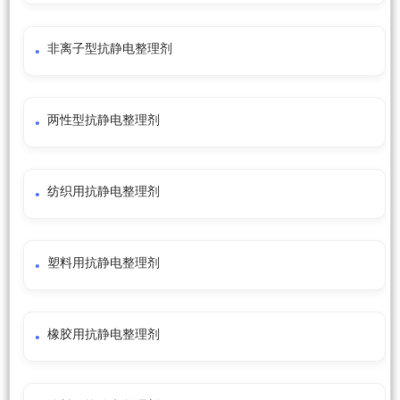
非离子型抗静电整理剂
两性型抗静电整理剂
纺织用抗静电整理剂
塑料用抗静电整理剂
橡胶用抗静电整理剂