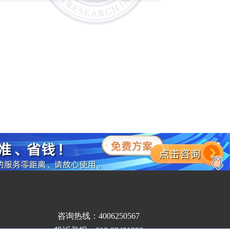
咨询热线：4006250567