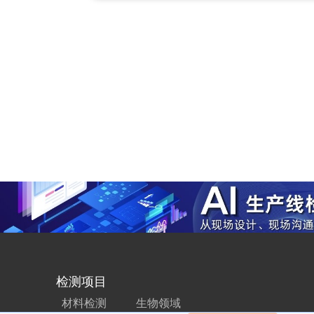
检测项目
材料检测
生物领域