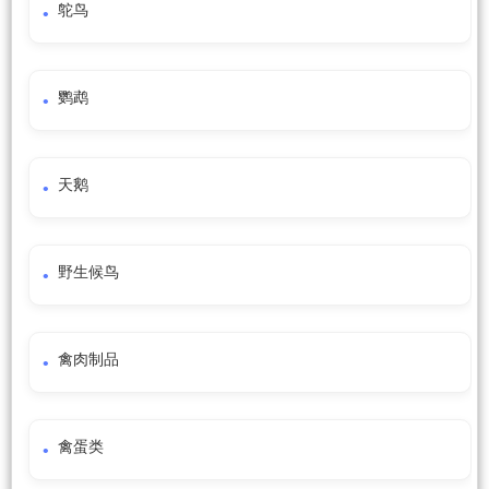
鸵鸟
鹦鹉
天鹅
野生候鸟
禽肉制品
禽蛋类