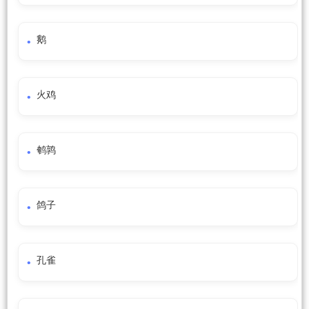
鹅
火鸡
鹌鹑
鸽子
孔雀