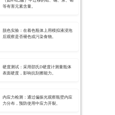
（如4%乙酸）中迁移的铅、镉、汞、铬
等有害元素含量。
脱色实验：在着色瓶体上用模拟液浸泡
后观察是否褪色或污染食物。
硬度测试：采用邵氏D硬度计测量瓶体
表面硬度，影响抗刮擦能力。
内应力检测：通过偏振光观察瓶壁内应
力分布，预防使用中应力开裂。